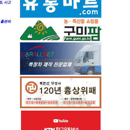
, 사고
 출판되