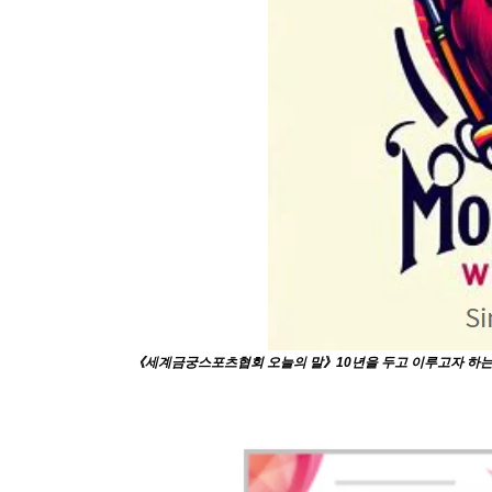
《세계금궁스포츠협회 오늘의 말》10년을 두고 이루고자 하는 목표는