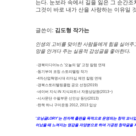
는다. 눈보라 속에서 길을 잃은 그 순간조
그것이 바로 내가 산을 사랑하는 이유일 
글쓴이:
김도형 작가는
인생의 고비를 맞이한 사람들에게 힘을 실어주
망을 안겨다 주는 실용적 감성글을 좋아한다.
-경북미디어뉴스 '오늘의 말' 고정 칼럼 연재
-동기부여 코칭 스토리텔링 작가
-4차산업혁명시대 리더십 제언 칼럼 연재
-경북스토리텔링클럽 공모 선정(2019)
-네이버 지식 iN 지식파트너 자원상담원(2013~)
-시사문단 수필부문 신인상 등단(2013)
-한책 하나 구미운동 2012, 2013 입상
'모닝글LORY'는 전자책 출판을 목적으로 운영되는 창작 코너입
어났을 때 느껴지는 영감을 자양분으로 하여 가공된 창작글을 