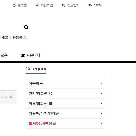
로그인
회원
가입
정보찾기
1,305
사제보
유통뉴스
|
/교육
커뮤니티
Category
식음료품
건강/의료/미용
9 07:34
의류/잡화/생활
컴퓨터/가전/휴대폰
도서/음반/영상물