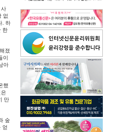
 사
상 없
. 하
 한
요해졌
들이
남아
온했
것은
히 만
과 숲
 얻