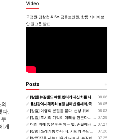
Video
국정원·경찰청·KISA·금융보안원, 합동 사이버보
안 권고문 발표
Posts
+
[칼럼] 뉴질랜드 여행, 렌터카 대신 차를 사볼까?
08.06
울의
울산광역시체육회 볼링 남혜빈·황세라, 국가대표 평가전 통과… ‘아시아선수권 출전’
08.05
[칼럼] 여행의 본질을 묻다: 선상 위에서 펼쳐지는 공간과 사람, 그리고 미식의 미학
08.03
했다.
[칼럼] 도시의 기억이 미래를 만든다… 크라이스트처치와 한국 도시가 주는 교훈
07.29
 두
머리 위에 얹은 반짝이는 별, 손끝에서 피어난 우리의 정체성
07.27
로에게
[칼럼] 쓰레기통 하나 더, 시민의 부담도 하나 더
07.26
[칼럼]집을 사는 이유가 다르다: 뉴질랜드 부동산에서 배운 다섯 가지 교훈
07.25