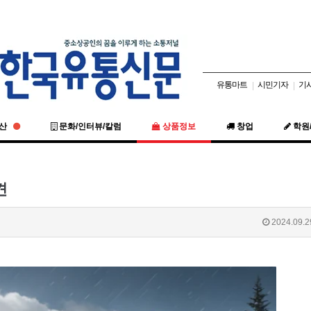
유통마트
시민기자
기
|
|
동산
문화/인터뷰/칼럼
상품정보
창업
학원
견
2024.09.2