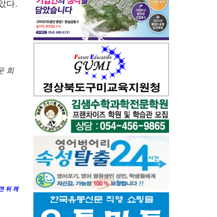
았다.
운 희
면 뒤 깨