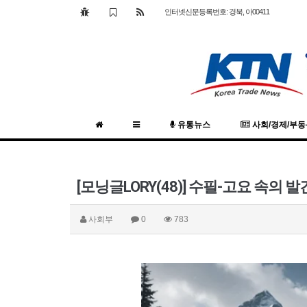
인터넷신문등록번호: 경북, 아00411
유통뉴스
사회/경제/부
[모닝글LORY(48)] 수필-고요 속의 발
사회부
0
783