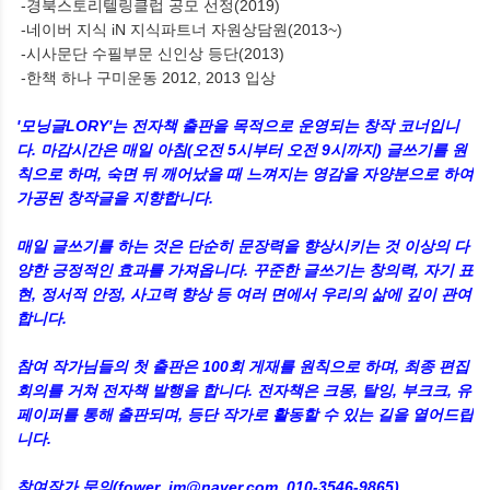
-경북스토리텔링클럽 공모 선정(2019)
-네이버 지식 iN 지식파트너 자원상담원(2013~)
-시사문단 수필부문 신인상 등단(2013)
-한책 하나 구미운동 2012, 2013 입상
'모닝글LORY'는 전자책 출판을 목적으로 운영되는 창작 코너입니
다. 마감시간은 매일 아침(오전 5시부터 오전 9시까지) 글쓰기를 원
칙으로 하며, 숙면 뒤 깨어났을 때 느껴지는 영감을 자양분으로 하여
가공된 창작글을 지향합니다.
매일 글쓰기를 하는 것은 단순히 문장력을 향상시키는 것 이상의 다
양한 긍정적인 효과를 가져옵니다. 꾸준한 글쓰기는 창의력, 자기 표
현, 정서적 안정, 사고력 향상 등 여러 면에서 우리의 삶에 깊이 관여
합니다.
참여 작가님들의 첫 출판은 100회 게재를 원칙으로 하며, 최종 편집
회의를 거쳐 전자책 발행을 합니다. 전자책은 크몽, 탈잉, 부크크, 유
페이퍼를 통해 출판되며, 등단 작가로 활동할 수 있는 길을 열어드립
니다.
참여작가 문의(fower_im@naver.com, 010-3546-9865)