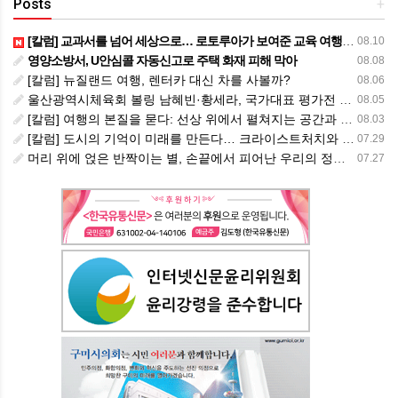
Posts
+
[칼럼] 교과서를 넘어 세상으로… 로토루아가 보여준 교육 여행의 가치
08.10
영양소방서, U안심콜 자동신고로 주택 화재 피해 막아
08.08
[칼럼] 뉴질랜드 여행, 렌터카 대신 차를 사볼까?
08.06
울산광역시체육회 볼링 남혜빈·황세라, 국가대표 평가전 통과… ‘아시아선수권 출전’
08.05
[칼럼] 여행의 본질을 묻다: 선상 위에서 펼쳐지는 공간과 사람, 그리고 미식의 미학
08.03
[칼럼] 도시의 기억이 미래를 만든다… 크라이스트처치와 한국 도시가 주는 교훈
07.29
머리 위에 얹은 반짝이는 별, 손끝에서 피어난 우리의 정체성
07.27