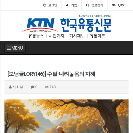
로그인
가입
정보찾기
1,022
유통뉴스
시민기자
기사제보
유통마트
|
|
|
MENU
[모닝글LORY(46)] 수필-내려놓음의 지혜
사회부
0
743