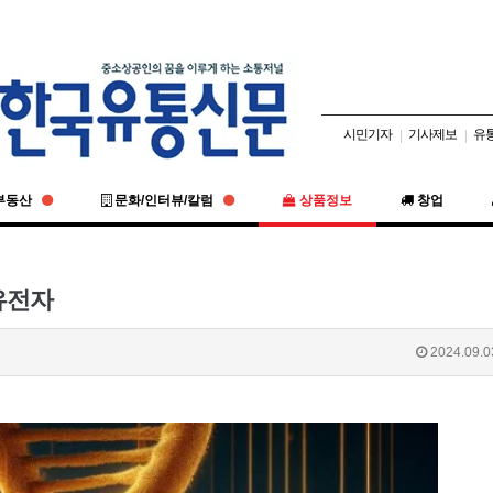
시민기자
기사제보
유
|
|
부동산
문화/인터뷰/칼럼
상품정보
창업
 유전자
2024.09.0