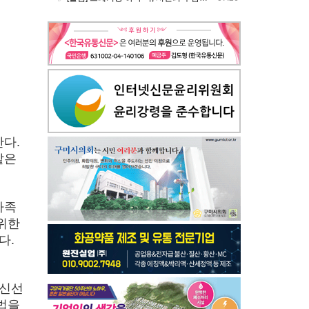
다.
같은
가족
위한
다.
 신선
법을