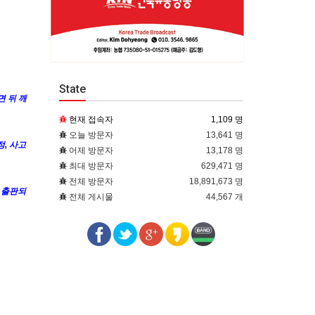
State
면 뒤 깨
현재 접속자
1,109 명
오늘 방문자
13,641 명
, 사고
어제 방문자
13,178 명
최대 방문자
629,471 명
전체 방문자
18,891,673 명
 출판되
전체 게시물
44,567 개