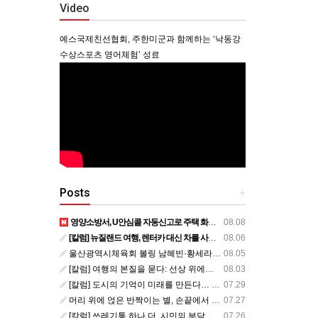
Video
예스국제친선협회, 주한미군과 함께하는 ‘낙동강
수상스포츠 영어체험’ 성료
Posts
+
영양소방서, U안심콜 자동신고로 주택 화재 피해 막아
08.08
[칼럼] 뉴질랜드 여행, 렌터카 대신 차를 사볼까?
08.06
울산광역시체육회 볼링 남혜빈·황세라, 국가대표 평가전 통과… ‘아시아선수권 출전’
08.05
[칼럼] 여행의 본질을 묻다: 선상 위에서 펼쳐지는 공간과 사람, 그리고 미식의 미학
08.03
[칼럼] 도시의 기억이 미래를 만든다… 크라이스트처치와 한국 도시가 주는 교훈
07.29
머리 위에 얹은 반짝이는 별, 손끝에서 피어난 우리의 정체성
07.27
[칼럼] 쓰레기통 하나 더, 시민의 부담도 하나 더
07.26