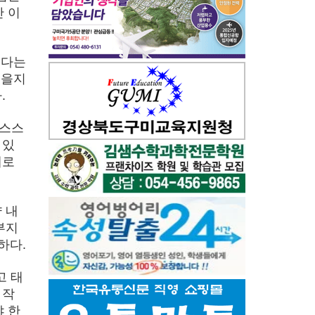
 이
른다는
었을지
.
 스스
 있
대로
 내
부지
하다.
고 태
 작
 한