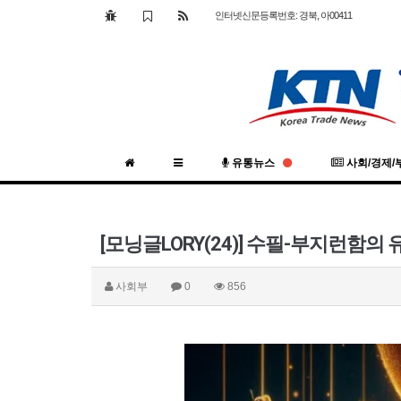
인터넷신문등록번호: 경북, 아00411
유통뉴스
사회/경제/
[모닝글LORY(24)] 수필-부지런함의
사회부
0
856