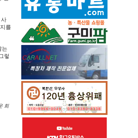
 사
은지를
않는
 그렇
운 희