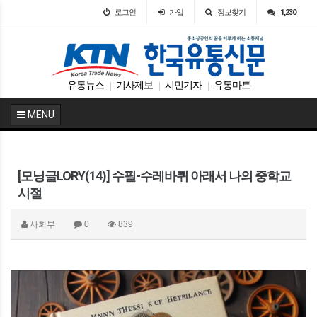
로그인
가입
정보찾기
1,230
유통뉴스
기사제보
시민기자
유통마트
|
|
|
MENU
[모닝글LORY(14)] 수필-수레바퀴 아래서 나의 중학교
시절
사회부
0
839