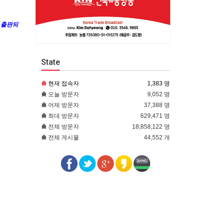
 출판되
State
현재 접속자
1,383 명
오늘 방문자
9,052 명
어제 방문자
37,388 명
최대 방문자
629,471 명
전체 방문자
18,858,122 명
전체 게시물
44,552 개