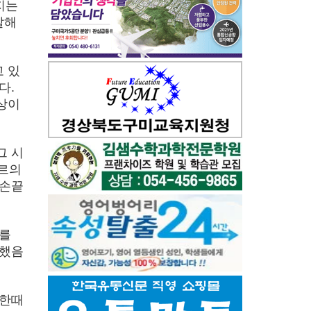
지는
말해
 있
다.
상이
그 시
헤르의
 손끝
리를
못했음
 한때