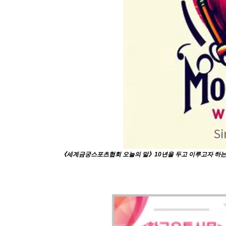
《세계금궁스포츠협회 오늘의 말》10년을 두고 이루고자 하는 목표는