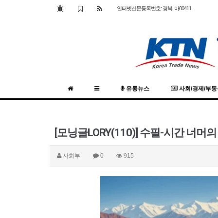
인터넷신문등록번호: 경북, 아00411
유통뉴스
사회/경제/부
[모닝글LORY(110)] 수필-시간 너머의
사회부
0
915