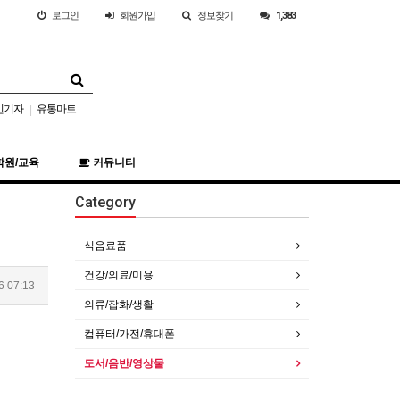
로그인
회원
가입
정보찾기
1,383
민기자
유통마트
|
학원/교육
커뮤니티
Category
식음료품
건강/의료/미용
6 07:13
의류/잡화/생활
컴퓨터/가전/휴대폰
도서/음반/영상물