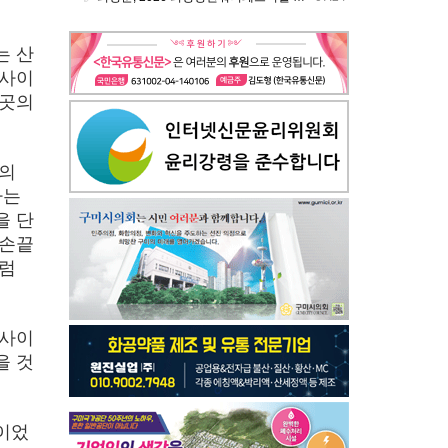
는 산
 사이
그곳의
명의
자는
을 단
 손끝
처럼
 사이
을 것
이었