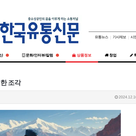
유통뉴스
기사제보
시
|
|
동산
문화/인터뷰/칼럼
상품정보
창업
 한 조각
2024.12.1