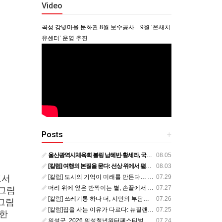
Video
곡성 강빛마을 문화관 8월 보수공사…9월 ‘온새치
유센터’ 운영 추진
Posts
+
울산광역시체육회 볼링 남혜빈·황세라, 국가대표 평가전 통과… ‘아시아선수권 출전’
08.05
[칼럼] 여행의 본질을 묻다: 선상 위에서 펼쳐지는 공간과 사람, 그리고 미식의 미학
08.03
[칼럼] 도시의 기억이 미래를 만든다… 크라이스트처치와 한국 도시가 주는 교훈
07.29
고서
머리 위에 얹은 반짝이는 별, 손끝에서 피어난 우리의 정체성
07.27
 그림
[칼럼] 쓰레기통 하나 더, 시민의 부담도 하나 더
07.26
그림
[칼럼]집을 사는 이유가 다르다: 뉴질랜드 부동산에서 배운 다섯 가지 교훈
07.25
리한
의성군, 2026 의성청년워터페스티벌 개최…한여름 위천에서 청년과 가족이 함께 즐긴다
07.24