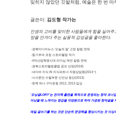
잊히지 않았던 깃발처럼, 예술은 한 번 마
글쓴이:
김도형 작가는
인생의 고비를 맞이한 사람들에게 힘을 실어주
망을 안겨다 주는 실용적 감성글을 좋아한다.
-경북미디어뉴스 '오늘의 말' 고정 칼럼 연재
-동기부여 코칭 스토리텔링 작가
-4차산업혁명시대 리더십 제언 칼럼 연재
-경북스토리텔링클럽 공모 선정(2019)
-네이버 지식 iN 지식파트너 자원상담원(2013~)
-시사문단 수필부문 신인상 등단(2013)
-한책 하나 구미운동 2012, 2013 입상
'모닝글LORY'는 전자책 출판을 목적으로 운영되는 창작 코너입
어났을 때 느껴지는 영감을 자양분으로 하여 가공된 창작글을 
매일 글쓰기를 하는 것은 단순히 문장력을 향상시키는 것 이상의