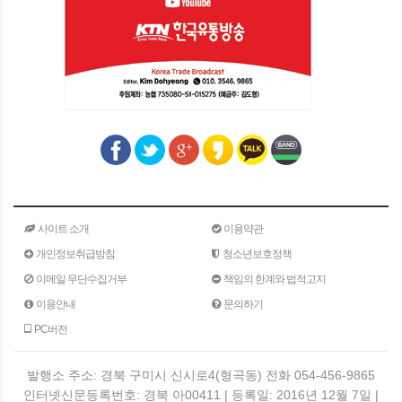
사이트 소개
이용약관
개인정보취급방침
청소년보호정책
이메일 무단수집거부
책임의 한계와 법적고지
이용안내
문의하기
PC버전
발행소 주소: 경북 구미시 신시로4(형곡동) 전화 054-456-9865
인터넷신문등록번호: 경북 아00411 | 등록일: 2016년 12월 7일 |