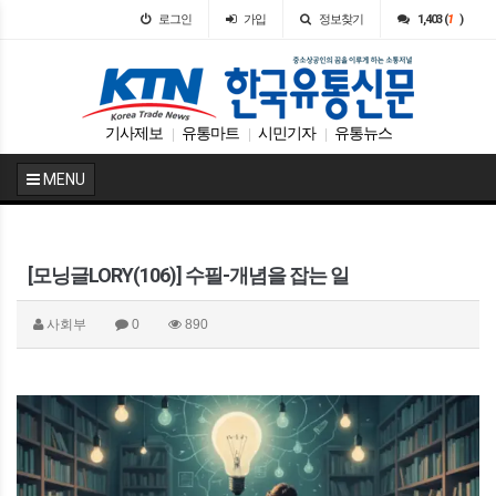
로그인
가입
정보찾기
1,403 (
1
)
기사제보
유통마트
시민기자
유통뉴스
|
|
|
MENU
[모닝글LORY(106)] 수필-개념을 잡는 일
사회부
0
890