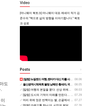
Video
[머니웨이 북토크] 머니웨이 대표·에세이 작가 김
준수의 "책으로 삶의 방향을 이야기합니다." 북토
크 성료
Posts
+
[칼럼] 뉴질랜드 여행, 렌터카 대신 차를 사볼까?
08.06
않아도
울산광역시체육회 볼링 남혜빈·황세라, 국가대표 평가전 통과… ‘아시아선수권 출전’
08.05
.
[칼럼] 여행의 본질을 묻다: 선상 위에서 펼쳐지는 공간과 사람, 그리고 미식의 미학
08.03
[칼럼] 도시의 기억이 미래를 만든다… 크라이스트처치와 한국 도시가 주는 교훈
07.29
 이
머리 위에 얹은 반짝이는 별, 손끝에서 피어난 우리의 정체성
07.27
나는
[칼럼] 쓰레기통 하나 더, 시민의 부담도 하나 더
07.26