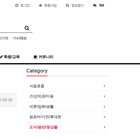
로그인
회원
가입
정보찾기
958
민기자
기사제보
|
학원/교육
커뮤니티
Category
식음료품
건강/의료/미용
6 08:38
의류/잡화/생활
컴퓨터/가전/휴대폰
도서/음반/영상물