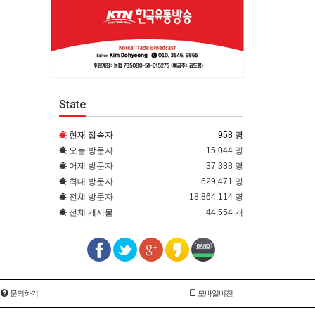
State
현재 접속자
958 명
오늘 방문자
15,044 명
어제 방문자
37,388 명
최대 방문자
629,471 명
전체 방문자
18,864,114 명
전체 게시물
44,554 개
문의하기
모바일버전