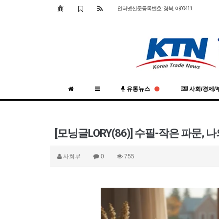
인터넷신문등록번호: 경북, 아00411
유통뉴스
사회/경제/
[모닝글LORY(86)] 수필-작은 파문, 
사회부
0
755