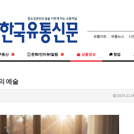
유통마트
유통뉴스
시
|
|
부동산
문화/인터뷰/칼럼
상품정보
창업
나의 예술
2024.11.0