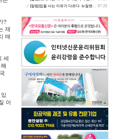
[칼럼]집을 사는 이유가 다르다: 뉴질랜드 부동산에서 배운 다섯 가지 교훈
07.25
가?
는 재
치 매
 세
통해
결국
 있
질 아