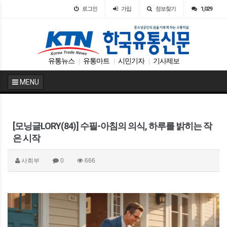
로그인
가입
정보찾기
1,029
유통뉴스
유통마트
시민기자
기사제보
|
|
|
MENU
[모닝글LORY(84)] 수필-아침의 의식, 하루를 밝히는 작
은 시작
사회부
0
666