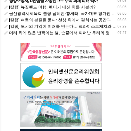
영양소방서, U안심콜 자동신고로 주택 화재 피해 막아
08.08
[칼럼] 뉴질랜드 여행, 렌터카 대신 차를 사볼까?
08.06
울산광역시체육회 볼링 남혜빈·황세라, 국가대표 평가전 통과… ‘아시아선수권 출전’
08.05
[칼럼] 여행의 본질을 묻다: 선상 위에서 펼쳐지는 공간과 사람, 그리고 미식의 미학
08.03
[칼럼] 도시의 기억이 미래를 만든다… 크라이스트처치와 한국 도시가 주는 교훈
07.29
머리 위에 얹은 반짝이는 별, 손끝에서 피어난 우리의 정체성
07.27