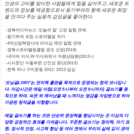
인생의 고비를 맞이한 사람들에게 힘을 실어주고, 새로운 트
렌드와 정보를 제공함으로서 동기부여와 함께 새로운 희망
을 안겨다 주는 실용적 감성글을 좋아한다.
-경북미디어뉴스 '오늘의 말' 고정 칼럼 연재
-동기부여 코칭 스토리텔링 작가
-4차산업혁명시대 리더십 제언 칼럼 연재
-경북스토리텔링클럽 공모 선정(2019)
-네이버 지식 iN 지식파트너 자원상담원(2013~)
-시사문단 수필부문 신인상 등단(2013)
-한책 하나 구미운동 2012, 2013 입상
'모닝글LORY'는 전자책 출판을 목적으로 운영되는 창작 코너입니
다. 마감시간은 매일 아침(오전 5시부터 오전 9시까지) 글쓰기를 원
칙으로 하며, 숙면 뒤 깨어났을 때 느껴지는 영감을 자양분으로 하여
가공된 창작글을 지향합니다.
매일 글쓰기를 하는 것은 단순히 문장력을 향상시키는 것 이상의 다
양한 긍정적인 효과를 가져옵니다. 꾸준한 글쓰기는 창의력, 자기 표
현, 정서적 안정, 사고력 향상 등 여러 면에서 우리의 삶에 깊이 관여