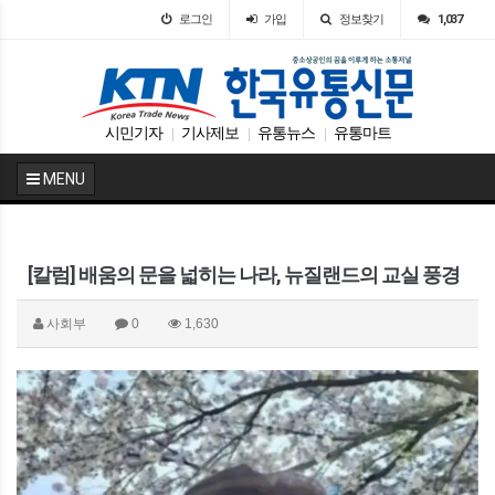
로그인
가입
정보찾기
1,037
시민기자
기사제보
유통뉴스
유통마트
|
|
|
MENU
[칼럼] 배움의 문을 넓히는 나라, 뉴질랜드의 교실 풍경
사회부
0
1,630