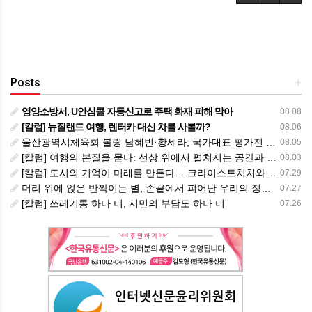
Posts
+
영양소방서, U안심콜 자동신고로 주택 화재 피해 막아
08.08
[칼럼] 뉴질랜드 여행, 렌터카 대신 차를 사볼까?
08.06
울산광역시체육회 볼링 남혜빈·황세라, 국가대표 평가전 통과… ‘아시아선수권 출전’
08.05
[칼럼] 여행의 본질을 묻다: 선상 위에서 펼쳐지는 공간과 사람, 그리고 미식의 미학
08.03
[칼럼] 도시의 기억이 미래를 만든다… 크라이스트처치와 한국 도시가 주는 교훈
07.29
머리 위에 얹은 반짝이는 별, 손끝에서 피어난 우리의 정체성
07.27
[칼럼] 쓰레기통 하나 더, 시민의 부담도 하나 더
07.26