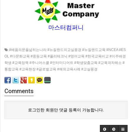
마스터컴퍼니
#배움의문을넓히는나라 #뉴질랜드의교실풍경 #뉴질랜드교육 #NCEA #ES
OL #다문화교육 #중등교육 #폴리테크닉 #영어교육 #한국교육비교 #이주배경
학생 #교육정책 #주니어스쿨 #인터미디어트 #학생맞춤교육 #교육격차해소 #
통합교육 #교육현장 #글로벌교육 #해외교육사례 #교실풍경
Comments
로그인한 회원만 댓글 등록이 가능합니다.