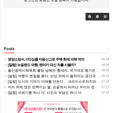
로그인한 회원만 댓글 등록이 가능합니다.
Posts
+
영양소방서, U안심콜 자동신고로 주택 화재 피해 막아
08.08
[칼럼] 뉴질랜드 여행, 렌터카 대신 차를 사볼까?
08.06
울산광역시체육회 볼링 남혜빈·황세라, 국가대표 평가전 통과… ‘아시아선수권 출전’
08.05
[칼럼] 여행의 본질을 묻다: 선상 위에서 펼쳐지는 공간과 사람, 그리고 미식의 미학
08.03
[칼럼] 도시의 기억이 미래를 만든다… 크라이스트처치와 한국 도시가 주는 교훈
07.29
머리 위에 얹은 반짝이는 별, 손끝에서 피어난 우리의 정체성
07.27
[칼럼] 쓰레기통 하나 더, 시민의 부담도 하나 더
07.26