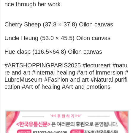
nce through her work.
Cherry Sheep (37.8 × 37.8) Oilon canvas
Uncle Heung (53.0 × 45.5) Oilon canvas
Hue clasp (116.5×64.8) Oilon canvas
#ARTSHOPPINGPARIS2025 #lectureart #natu
re and art #internal healing #art of immersion #
LubreMuseum #Fashion and art #Natural purifi
cation #Art of healing #Art and emotions