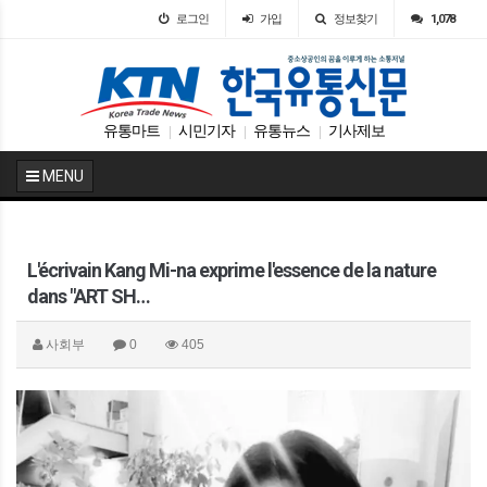
로그인
가입
정보찾기
1,078
유통마트
시민기자
유통뉴스
기사제보
|
|
|
MENU
L'écrivain Kang Mi-na exprime l'essence de la nature
dans "ART SH…
사회부
0
405