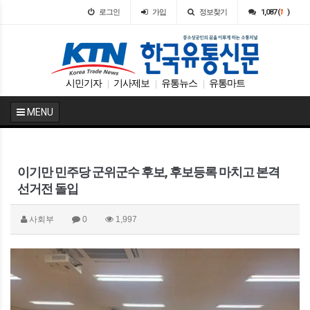
로그인
가입
정보찾기
1,087 (
1
)
시민기자
기사제보
유통뉴스
유통마트
|
|
|
MENU
이기만 민주당 군위군수 후보, 후보등록 마치고 본격
선거전 돌입
사회부
0
1,997