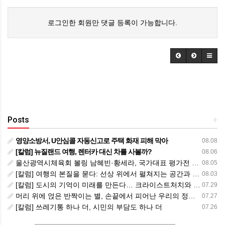
로그인한 회원만 댓글 등록이 가능합니다.
Posts
+
영양소방서, U안심콜 자동신고로 주택 화재 피해 막아
08.08
[칼럼] 뉴질랜드 여행, 렌터카 대신 차를 사볼까?
08.06
울산광역시체육회 볼링 남혜빈·황세라, 국가대표 평가전 통과… ‘아시아선수권 출전’
08.05
[칼럼] 여행의 본질을 묻다: 선상 위에서 펼쳐지는 공간과 사람, 그리고 미식의 미학
08.03
[칼럼] 도시의 기억이 미래를 만든다… 크라이스트처치와 한국 도시가 주는 교훈
07.29
머리 위에 얹은 반짝이는 별, 손끝에서 피어난 우리의 정체성
07.27
[칼럼] 쓰레기통 하나 더, 시민의 부담도 하나 더
07.26