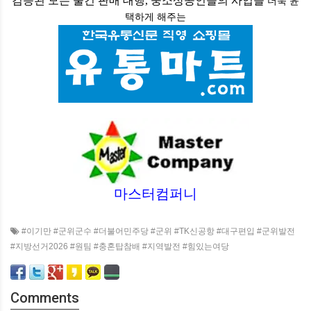
검증된 모든 물건 판매 대행, 중소상공인들의 사업을
더욱 윤
택하게
해주는
마스터컴퍼니
#이기만 #군위군수 #더불어민주당 #군위 #TK신공항 #대구편입 #군위발전
#지방선거2026 #원팀 #충혼탑참배 #지역발전 #힘있는여당
Comments